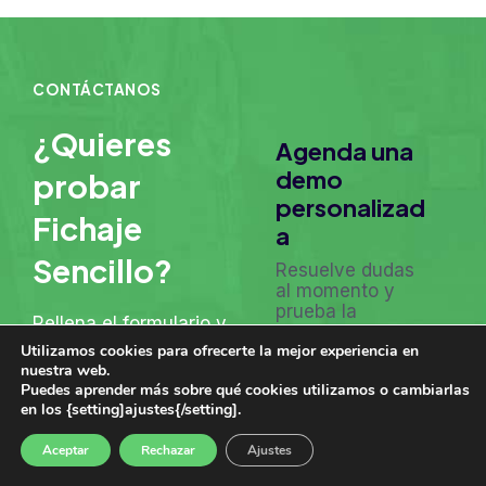
CONTÁCTANOS
¿Quieres
Agenda una
demo
probar
personalizad
Fichaje
a
Sencillo?
Resuelve dudas
al momento y
prueba la
Rellena el formulario y
herramienta con
Utilizamos cookies para ofrecerte la mejor experiencia en
nuestro equipo.
te contactaremos para
nuestra web.
darte más información
Puedes aprender más sobre qué cookies utilizamos o cambiarlas
Reservar
en los {setting]ajustes{/setting].
o hacer una demo
demo
personalizada.
Aceptar
Rechazar
Ajustes