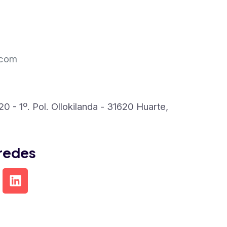
.com
0 - 1º. Pol. Ollokilanda - 31620 Huarte,
 redes