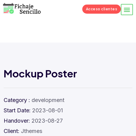
Launch login modal
Launch register modal
Acceso clientes
Mockup Poster
Category :
development
Start Date:
2023-08-01
Handover:
2023-08-27
Client:
Jthemes